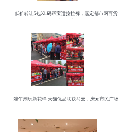
低价转让5包XL码帮宝适拉拉裤，嘉定都市网百货
板块便捷交易
端午潮玩新花样 天猫优品联袂马云，庆元市民广场
上演吃喝玩乐嘉年华