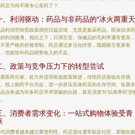
的药店为何不再专心卖药了？
一、利润驱动：药品与非药品的“冰火两重天
药品利润空间受政策调控日益压缩，尤其是集采药品、医保目录
品的利润微薄。相比之下，日用百货、保健品的毛利率通常更高
且不受严格的价格管制。药店通过多元化经营，既能吸引更多客
流，也能弥补药品销售收入的不足。
二、政策与竞争压力下的转型尝试
随着医药分家、处方外流等医改政策推进，传统药店面临生存挑
战。线上购药平台兴起，进一步挤压实体药店的生存空间。拓展
药品业务成为许多药店寻求突破的出路，甚至演变为“以商养药”的
式。
三、消费者需求变化：一站式购物体验受青
睐
现代消费者越来越注重便利性。药店选址通常贴近社区，若能在