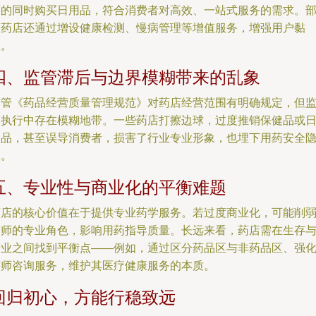
药的同时购买日用品，符合消费者对高效、一站式服务的需求。
分药店还通过增设健康检测、慢病管理等增值服务，增强用户黏
性。
四、监管滞后与边界模糊带来的乱象
尽管《药品经营质量管理规范》对药店经营范围有明确规定，但
管执行中存在模糊地带。一些药店打擦边球，过度推销保健品或
用品，甚至误导消费者，损害了行业专业形象，也埋下用药安全
患。
五、专业性与商业化的平衡难题
药店的核心价值在于提供专业药学服务。若过度商业化，可能削
药师的专业角色，影响用药指导质量。长远来看，药店需在生存
专业之间找到平衡点——例如，通过区分药品区与非药品区、强
药师咨询服务，维护其医疗健康服务的本质。
回归初心，方能行稳致远