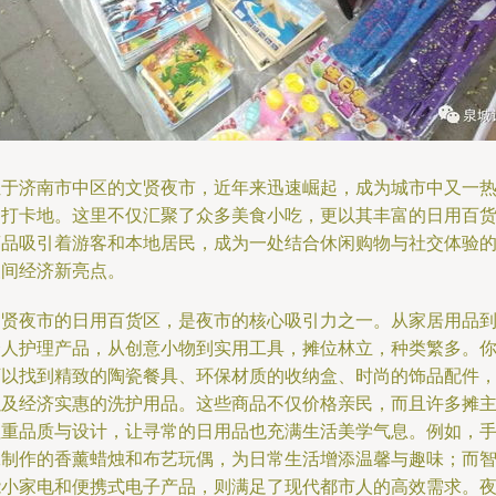
位于济南市中区的文贤夜市，近年来迅速崛起，成为城市中又一
门打卡地。这里不仅汇聚了众多美食小吃，更以其丰富的日用百
商品吸引着游客和本地居民，成为一处结合休闲购物与社交体验
夜间经济新亮点。
文贤夜市的日用百货区，是夜市的核心吸引力之一。从家居用品
个人护理产品，从创意小物到实用工具，摊位林立，种类繁多。
可以找到精致的陶瓷餐具、环保材质的收纳盒、时尚的饰品配件
以及经济实惠的洗护用品。这些商品不仅价格亲民，而且许多摊
注重品质与设计，让寻常的日用品也充满生活美学气息。例如，
工制作的香薰蜡烛和布艺玩偶，为日常生活增添温馨与趣味；而
能小家电和便携式电子产品，则满足了现代都市人的高效需求。