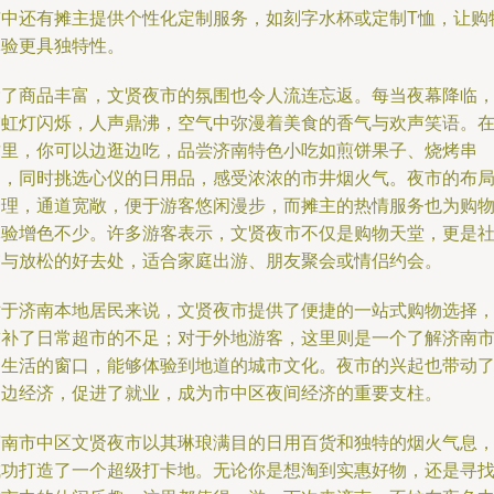
市中还有摊主提供个性化定制服务，如刻字水杯或定制T恤，让购
体验更具独特性。
除了商品丰富，文贤夜市的氛围也令人流连忘返。每当夜幕降临
霓虹灯闪烁，人声鼎沸，空气中弥漫着美食的香气与欢声笑语。
这里，你可以边逛边吃，品尝济南特色小吃如煎饼果子、烧烤串
串，同时挑选心仪的日用品，感受浓浓的市井烟火气。夜市的布
合理，通道宽敞，便于游客悠闲漫步，而摊主的热情服务也为购
体验增色不少。许多游客表示，文贤夜市不仅是购物天堂，更是
交与放松的好去处，适合家庭出游、朋友聚会或情侣约会。
对于济南本地居民来说，文贤夜市提供了便捷的一站式购物选择
弥补了日常超市的不足；对于外地游客，这里则是一个了解济南
民生活的窗口，能够体验到地道的城市文化。夜市的兴起也带动
周边经济，促进了就业，成为市中区夜间经济的重要支柱。
济南市中区文贤夜市以其琳琅满目的日用百货和独特的烟火气息
成功打造了一个超级打卡地。无论你是想淘到实惠好物，还是寻